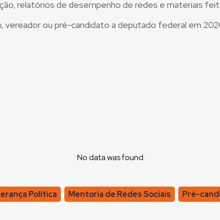
ção, relatórios de desempenho de redes e materiais feit
o, vereador ou pré-candidato a deputado federal em 2026
No data was found
erança Política
,
Mentoria de Redes Sociais
,
Pré-cand