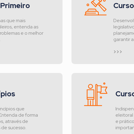
 Primeiro
Curso
mas que mais
Desenvolv
leiros, entenda as
legislati
problemas e o melhor
planejam
.
garantir 
>>>
ípios
Curs
incípios que
Indispe
 Entenda de forma
eleitora
s, através de
e prátic
 de sucesso.
importan