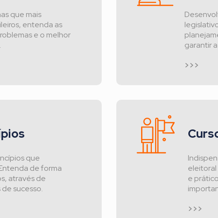
mas que mais
Desenvolv
leiros, entenda as
legislati
problemas e o melhor
planejam
.
garantir 
>>>
ípios
Curs
incípios que
Indispe
 Entenda de forma
eleitora
s, através de
e prátic
 de sucesso.
importan
>>>