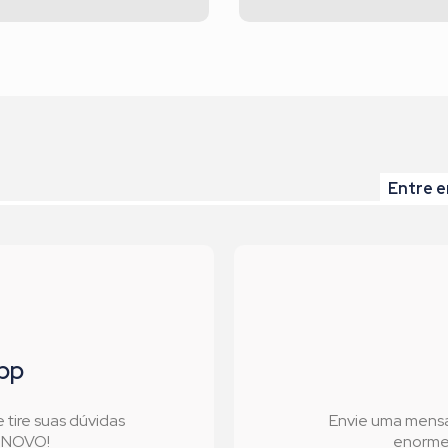
Entre e
pp
tire suas dúvidas
Envie uma mens
l NOVO!
enorme 