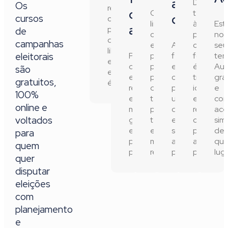
a
Da
Os
respeitam
o
Com
teoria
cursos
dia
os
linguagem
à
Est
agora
princípios
de
clara
prática,
no
da
campanhas
e
Aprenda
o
seu
liberdade,
eleitorais
Professores
prática,
ferramentas
foco
tem
eficiência
com
pensados
e
é
Aul
são
e
experiência
para
conceitos
transform
gra
gratuitos,
ética.
real
quem
para
ideias
e
100%
em
tem
usar
em
co
online e
mandatos,
pouco
diariamente
resultado
ace
voltados
gestão
tempo
em
concreto
sim
e
e
sua
para
de
para
políticas
muita
atuação
a
qua
quem
públicas.
responsabilidade.
política.
populaçã
luga
quer
disputar
eleições
com
planejamento
e